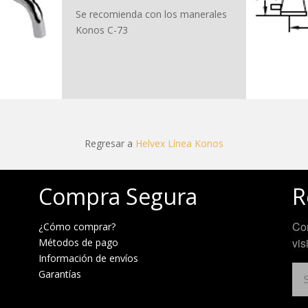
Se recomienda con los manerales
Konos C-73
Regresar a
Helvex Línea Konos
Compra Segura
R
Con
¿Cómo comprar?
vis
Métodos de pago
Información de envíos
Garantías