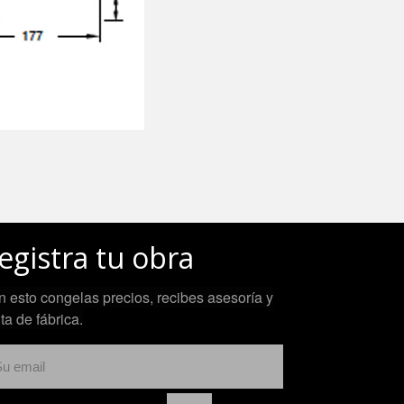
egistra tu obra
 esto congelas precios, recibes asesoría y
ita de fábrica.